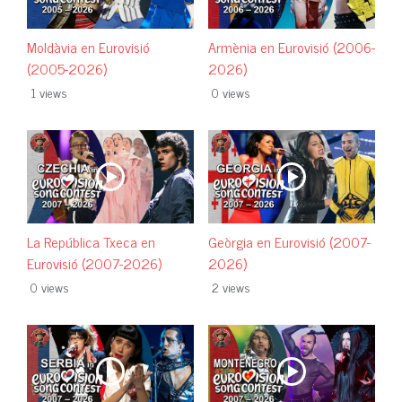
Moldàvia en Eurovisió
Armènia en Eurovisió (2006-
(2005-2026)
2026)
1 views
0 views
La República Txeca en
Geòrgia en Eurovisió (2007-
Eurovisió (2007-2026)
2026)
0 views
2 views