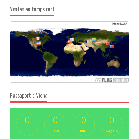
Visites en temps real
Passaport a Viena
0
0
0
0
dies
hores
minuts
segons