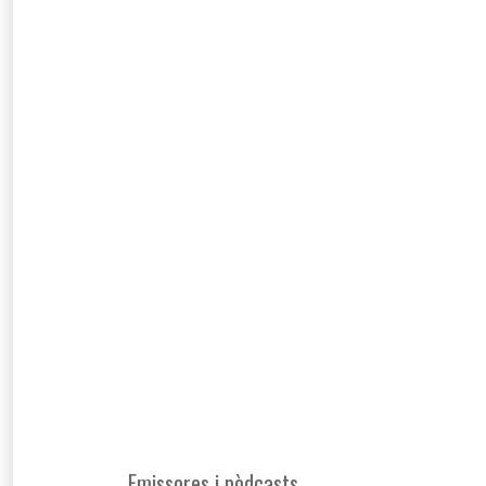
Emissores i pòdcasts