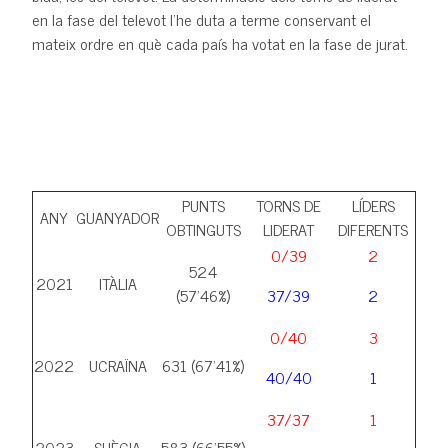
en la fase del televot l'he duta a terme conservant el
mateix ordre en què cada país ha votat en la fase de jurat.
PUNTS
TORNS DE
LÍDERS
ANY
GUANYADOR
OBTINGUTS
LIDERAT
DIFERENTS
0/39
2
524
2021
ITÀLIA
(57'46%)
37/39
2
0/40
3
2022
UCRAÏNA
631 (67'41%)
40/40
1
37/37
1
2023
SUÈCIA
583 (66'55%)