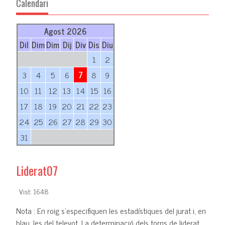
Calendari
Agost 2026
Dil
Dim
Dim
Dij
Div
Dis
Diu
1
2
3
4
5
6
7
8
9
10
11
12
13
14
15
16
17
18
19
20
21
22
23
24
25
26
27
28
29
30
31
Liderat07
Vist: 1648
Nota : En roig s'especifiquen les estadístiques del jurat i, en
blau, les del televot. La determinació dels torns de liderat