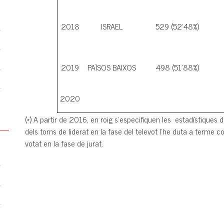
2018
ISRAEL
529 (52'48%)
2019
PAÏSOS BAIXOS
498 (51'88%)
2020
(*) A partir de 2016, en roig s'especifiquen les estadístiques de
dels torns de liderat en la fase del televot l'he duta a terme
votat en la fase de jurat.