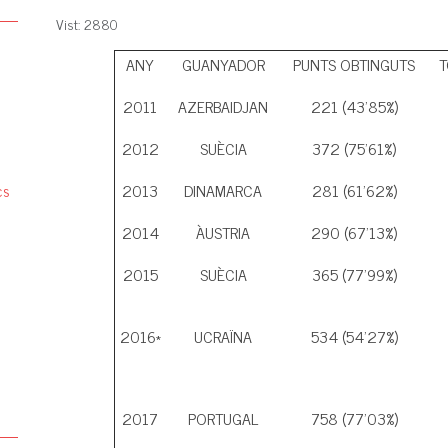
Vist: 2880
ANY
GUANYADOR
PUNTS OBTINGUTS
T
2011
AZERBAIDJAN
221 (43'85%)
2012
SUÈCIA
372 (75'61%)
2013
DINAMARCA
281 (61'62%)
2014
ÀUSTRIA
290 (67'13%)
2015
SUÈCIA
365 (77'99%)
2016*
UCRAÏNA
534 (54'27%)
2017
PORTUGAL
758 (77'03%)