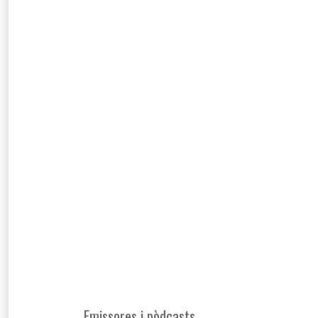
Emissores i pòdcasts