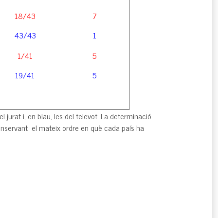
18/43
7
43/43
1
1/41
5
19/41
5
l jurat i, en blau, les del televot. La determinació
 conservant el mateix ordre en què cada país ha