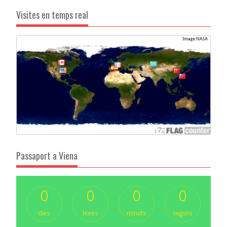
Visites en temps real
Passaport a Viena
0
0
0
0
dies
hores
minuts
segons