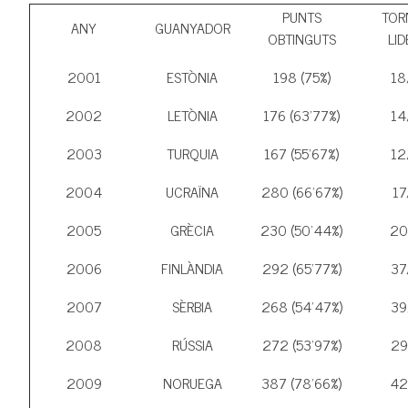
PUNTS
TOR
ANY
GUANYADOR
OBTINGUTS
LID
2001
ESTÒNIA
198 (75%)
18
2002
LETÒNIA
176 (63’77%)
14
2003
TURQUIA
167 (55’67%)
12
2004
UCRAÏNA
280 (66’67%)
17
2005
GRÈCIA
230 (50’44%)
20
2006
FINLÀNDIA
292 (65’77%)
37
2007
SÈRBIA
268 (54’47%)
39
2008
RÚSSIA
272 (53’97%)
29
2009
NORUEGA
387 (78’66%)
42