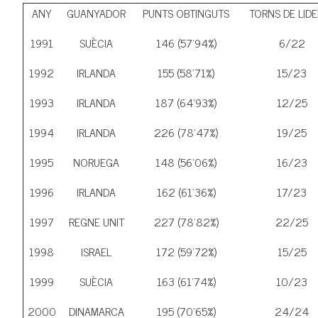
ANY
GUANYADOR
PUNTS OBTINGUTS
TORNS DE LID
1991
SUÈCIA
146 (57’94%)
6/22
1992
IRLANDA
155 (58’71%)
15/23
1993
IRLANDA
187 (64’93%)
12/25
1994
IRLANDA
226 (78’47%)
19/25
1995
NORUEGA
148 (56’06%)
16/23
1996
IRLANDA
162 (61’36%)
17/23
1997
REGNE UNIT
227 (78’82%)
22/25
1998
ISRAEL
172 (59’72%)
15/25
1999
SUÈCIA
163 (61’74%)
10/23
2000
DINAMARCA
195 (70’65%)
24/24