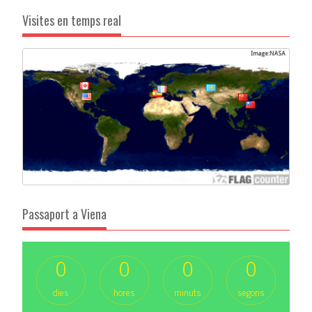
Visites en temps real
Passaport a Viena
0
0
0
0
dies
hores
minuts
segons