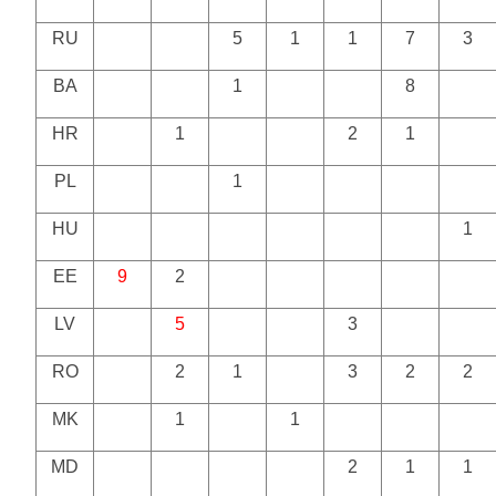
RU
5
1
1
7
3
BA
1
8
HR
1
2
1
PL
1
HU
1
EE
9
2
LV
5
3
RO
2
1
3
2
2
MK
1
1
MD
2
1
1