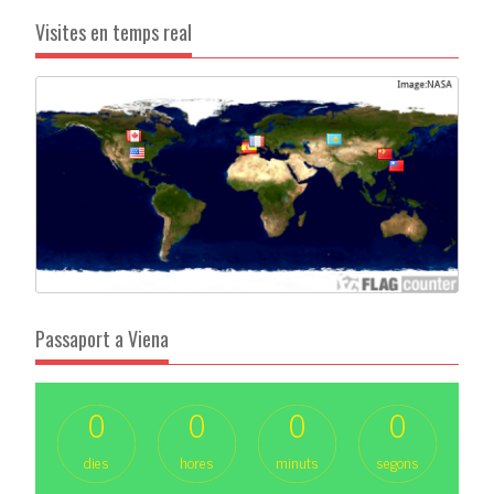
Visites en temps real
Passaport a Viena
0
0
0
0
dies
hores
minuts
segons