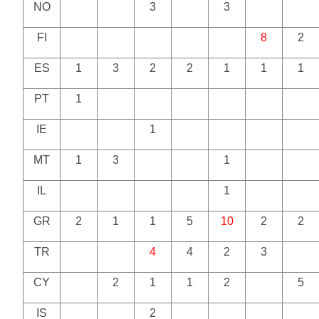
NO
3
3
FI
8
2
ES
1
3
2
2
1
1
1
PT
1
IE
1
MT
1
3
1
IL
1
GR
2
1
1
5
10
2
2
TR
4
4
2
3
CY
2
1
1
2
5
IS
2